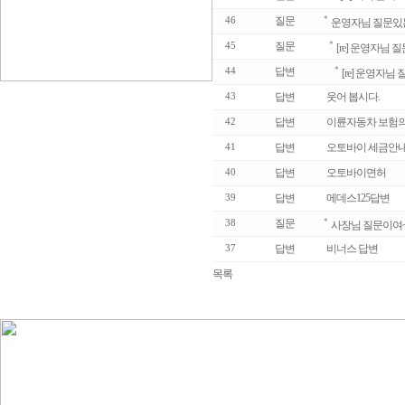
질문
*
46
운영자님 질문있
질문
*
45
[re] 운영자님
답변
*
44
[re] 운영자
답변
웃어 봅시다.
43
답변
이륜자동차 보험의
42
답변
오토바이 세금안
41
답변
오토바이면허
40
답변
메데스125답변
39
질문
*
38
사장님 질문이여
답변
비너스 답변
37
목록