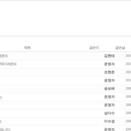
제목
글쓴이
글쓴날
가격문의
김현태
201
주 250가격문의
운영자
201
조현준
201
운영자
201
송보배
200
운영자
200
다.
운영자
200
삼다수
200
.
이수경
200
드립니다..
운영자
200