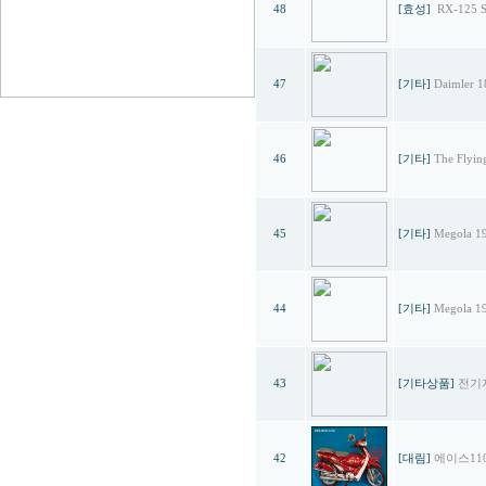
48
[효성]
RX-125
47
[기타]
Daimler 
46
[기타]
The Flyi
45
[기타]
Megola
44
[기타]
Megola
43
[기타상품]
전기
42
[대림]
에이스11