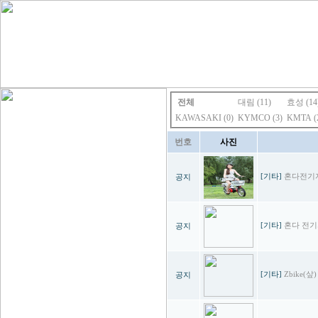
전체
대림 (11)
효성 (14
KAWASAKI (0)
KYMCO (3)
KMTA (
번호
사진
[기타]
혼다전기
공지
[기타]
혼다 전
공지
[기타]
Zbike(샆
공지